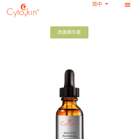
简中
繁中
跳
过
内
容
改善精华素